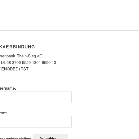
KVERBINDUNG
eisenbank Rhein-Sieg eG
 DE58 3706 9520 1304 6590 13
 GENODED1RST
zername:
ort:
ngemeldet bleiben