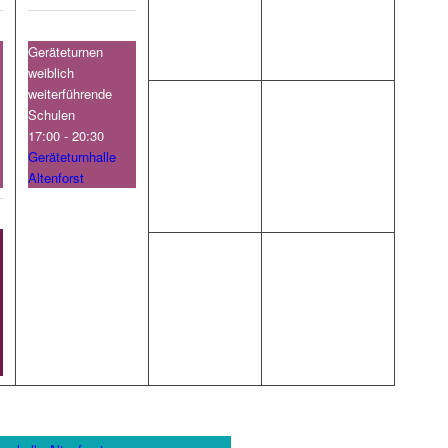
Geräteturnen
weiblich
weiterführende
Schulen
17:00 - 20:30
Geräteturnhalle
Altenforst