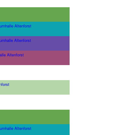
urnhalle Altenforst
urnhalle Altenforst
lle Altenforst
nforst
urnhalle Altenforst