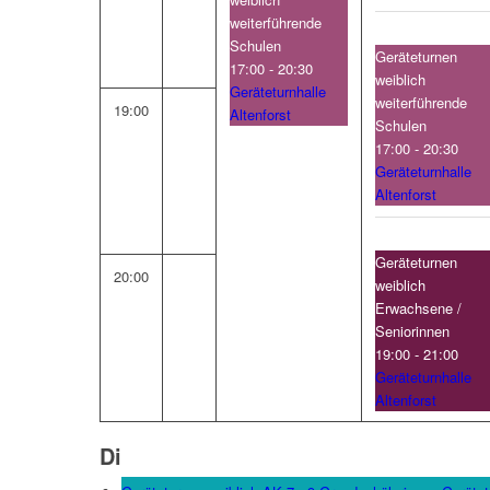
weiterführende
Schulen
Geräteturnen
17:00 - 20:30
weiblich
Geräteturnhalle
weiterführende
19:00
Altenforst
Schulen
17:00 - 20:30
Geräteturnhalle
Altenforst
Geräteturnen
20:00
weiblich
Erwachsene /
Seniorinnen
19:00 - 21:00
Geräteturnhalle
Altenforst
Di