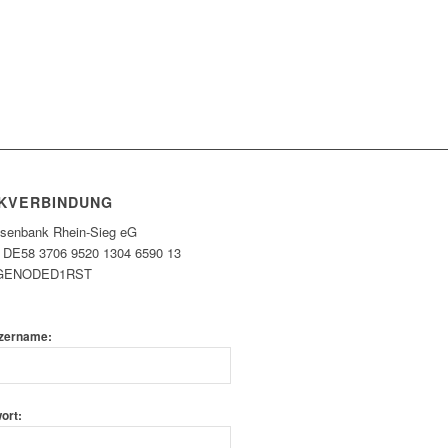
KVERBINDUNG
eisenbank Rhein-Sieg eG
 DE58 3706 9520 1304 6590 13
 GENODED1RST
zername:
ort: