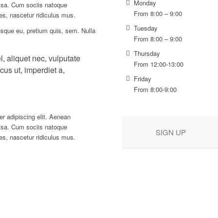
Monday
ssa. Cum sociis natoque
From 8:00 – 9:00
es, nascetur ridiculus mus.
Tuesday
esque eu, pretium quis, sem. Nulla
From 8:00 – 9:00
Thursday
l, aliquet nec, vulputate
From 12:00-13:00
cus ut, imperdiet a,
Friday
From 8:00-9:00
r adipiscing elit. Aenean
ssa. Cum sociis natoque
SIGN UP
es, nascetur ridiculus mus.