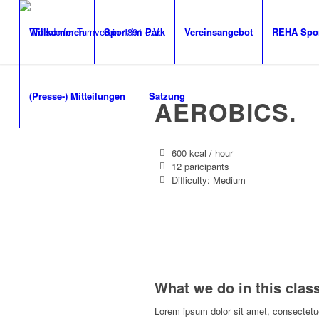
Willkommen
Sport im Park
Vereinsangebot
REHA Spo
(Presse-) Mitteilungen
Satzung
AEROBICS
.
600 kcal / hour
12 paricipants
Difficulty: Medium
What we do in this clas
Lorem ipsum dolor sit amet, consectetue