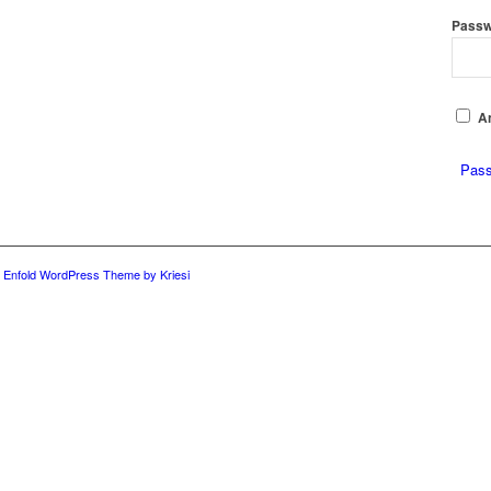
Passw
A
Pass
-
Enfold WordPress Theme by Kriesi